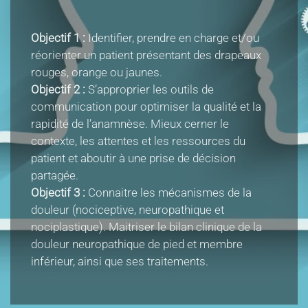
Objectif 1 :
Identifier, prendre en charge et/ou
réorienter un patient présentant des drapeaux
rouges, orange ou jaunes.
Objectif 2 :
S’approprier les outils de
communication pour optimiser la qualité et la
rapidité de l’anamnèse. Mieux cerner le
contexte, les attentes et les ressources du
patient et aboutir à une prise de décision
partagée.
Objectif 3 :
Connaitre les mécanismes de la
douleur (nociceptive, neuropathique et
nociplastique). Maitriser le bilan clinique de la
douleur neuropathique de pied et membre
inférieur, ainsi que ses traitements.