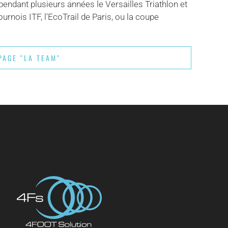
vi pendant plusieurs années le Versailles Triathlon et
nois ITF, l'EcoTrail de Paris, ou la coupe
PAGE "LA TEAM"